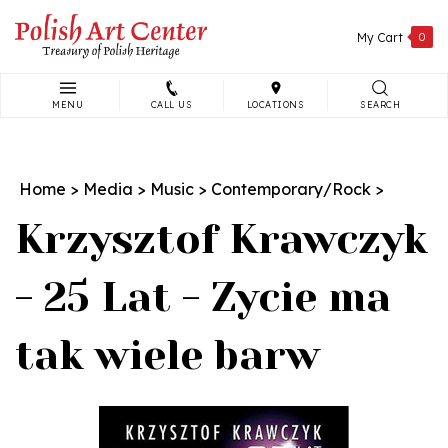
Skip
to
My Cart
0
content
MENU
CALL US
LOCATIONS
SEARCH
Search
site:
Home
>
Media
>
Music
>
Contemporary/Rock
>
Krzysztof Krawczyk
- 25 Lat - Zycie ma
tak wiele barw