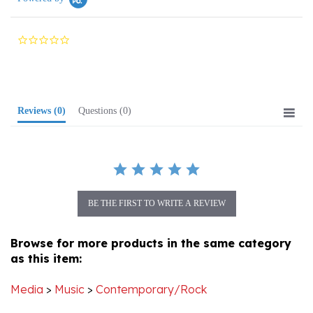
0.0
star
rating
Reviews
(0)
Questions
(0)
BE THE FIRST TO WRITE A REVIEW
Browse for more products in the same category
as this item:
Media
>
Music
>
Contemporary/Rock