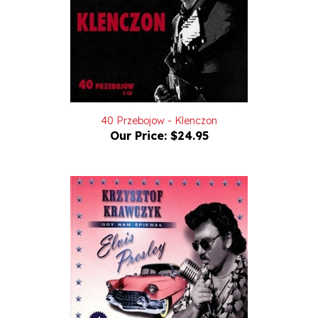
40 Przebojow - Klenczon
Our Price:
$24.95