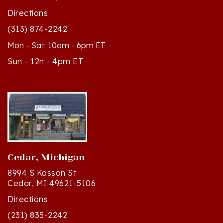
(313) 874-2242
Mon - Sat: 10am - 6pm ET
Sun - 12n - 4pm ET
Cedar, Michigan
8994 S Kasson St
Cedar, MI 49621-5106
Directions
(231) 835-2242
Mon - Sat: 10am - 5pm ET