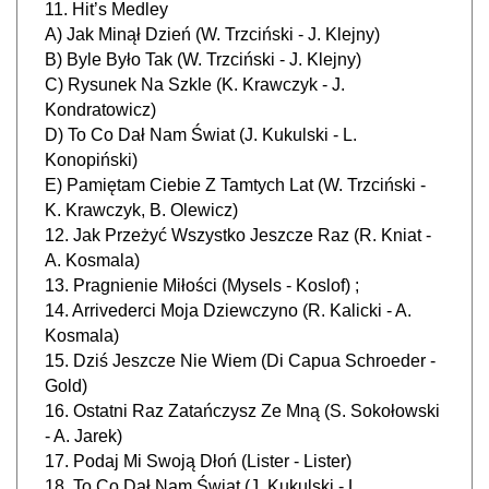
A) Jak Minął Dzień (W. Trzciński - J. Klejny)
B) Byle Było Tak (W. Trzciński - J. Klejny)
C) Rysunek Na Szkle (K. Krawczyk - J.
Kondratowicz)
D) To Co Dał Nam Świat (J. Kukulski - L.
Konopiński)
E) Pamiętam Ciebie Z Tamtych Lat (W. Trzciński -
K. Krawczyk, B. Olewicz)
12. Jak Przeżyć Wszystko Jeszcze Raz (R. Kniat -
A. Kosmala)
13. Pragnienie Miłości (Mysels - Koslof) ;
14. Arrivederci Moja Dziewczyno (R. Kalicki - A.
Kosmala)
15. Dziś Jeszcze Nie Wiem (Di Capua Schroeder -
Gold)
16. Ostatni Raz Zatańczysz Ze Mną (S. Sokołowski
- A. Jarek)
17. Podaj Mi Swoją Dłoń (Lister - Lister)
18. To Co Dał Nam Świat (J. Kukulski - L.
Konopiński)