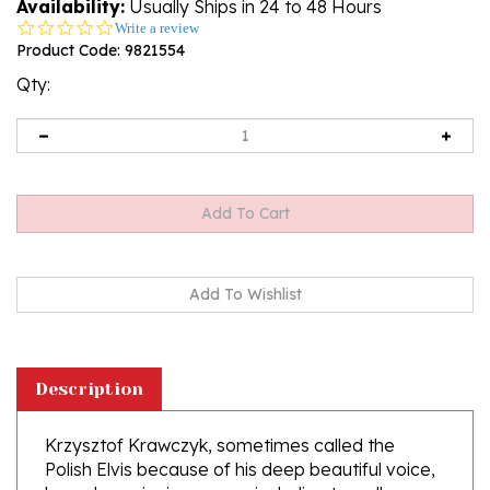
Availability:
Usually Ships in 24 to 48 Hours
0.0
Write a review
star
Product Code:
9821554
rating
Qty:
Description
Krzysztof Krawczyk, sometimes called the
Polish Elvis because of his deep beautiful voice,
has a long singing career including two albums
of Elvis songs sung in Polish which were until now