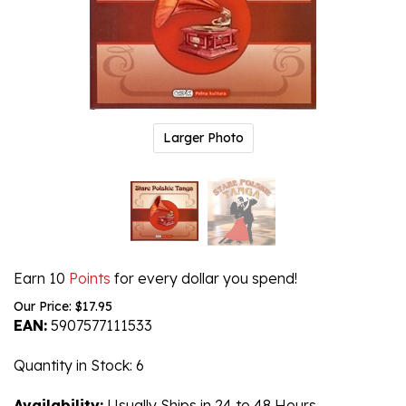
Larger Photo
Earn 10
Points
for every dollar you spend!
Our Price:
$
17.95
EAN:
5907577111533
Quantity in Stock
: 6
Availability:
Usually Ships in 24 to 48 Hours