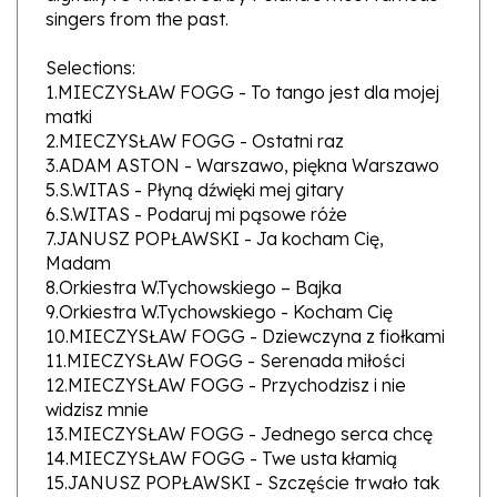
Selections:
1.MIECZYSŁAW FOGG - To tango jest dla mojej
matki
2.MIECZYSŁAW FOGG - Ostatni raz
3.ADAM ASTON - Warszawo, piękna Warszawo
5.S.WITAS - Płyną dźwięki mej gitary
6.S.WITAS - Podaruj mi pąsowe róże
7.JANUSZ POPŁAWSKI - Ja kocham Cię,
Madam
8.Orkiestra W.Tychowskiego – Bajka
9.Orkiestra W.Tychowskiego - Kocham Cię
10.MIECZYSŁAW FOGG - Dziewczyna z fiołkami
11.MIECZYSŁAW FOGG - Serenada miłości
12.MIECZYSŁAW FOGG - Przychodzisz i nie
widzisz mnie
13.MIECZYSŁAW FOGG - Jednego serca chcę
14.MIECZYSŁAW FOGG - Twe usta kłamią
15.JANUSZ POPŁAWSKI - Szczęście trwało tak
krótko