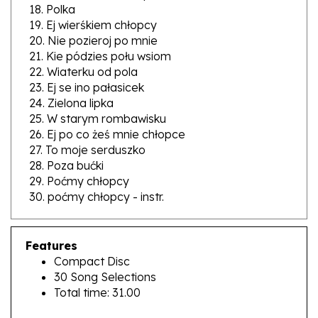
19. Ej wierśkiem chłopcy
20. Nie pozieroj po mnie
21. Kie pódzies połu wsiom
22. Wiaterku od pola
23. Ej se ino pałasicek
24. Zielona lipka
25. W starym rombawisku
26. Ej po co żeś mnie chłopce
27. To moje serduszko
28. Poza bućki
29. Poćmy chłopcy
30. poćmy chłopcy - instr.
Features
Compact Disc
30 Song Selections
Total time: 31.00