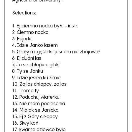
Selections:
1. Ej ciemno nocka była - instr.
2. Ciemno nocka
3. Fujarki
4. Idzie Janko lasem
5. Grały mi gęślicki, jescem nie zbójował
6. Ej dudni las
7. Jo se chłopiec gibki
8. Ty se Janku
9. Idzie jesień ku zimie
10. Za las chłopcy, za las
11. Trombity
12. Poduchuj wiaterku
13. Nie mom pociesenia
14. Miałak se Janicka
15. Ej z Góry chłopcy
16. Siwy koń
17. Śwarne dziewce było
18. Polka