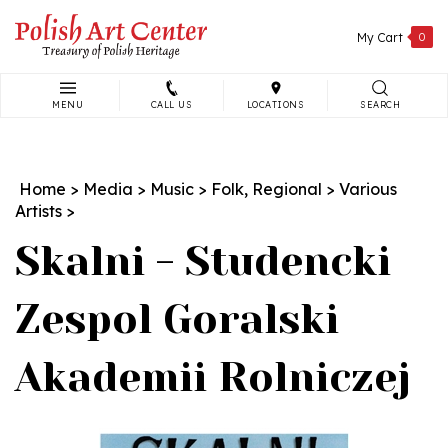
Skip
to
My Cart
0
content
MENU
CALL US
LOCATIONS
SEARCH
Search
site:
Home
>
Media
>
Music
>
Folk, Regional
>
Various
Artists
>
Skalni - Studencki
Zespol Goralski
Akademii Rolniczej