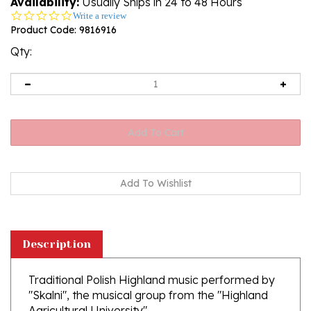
Availability:
Usually Ships in 24 to 48 Hours
0.0
Write a review
star
Product Code:
9816916
rating
Qty:
Description
Traditional Polish Highland music performed by
"Skalni", the musical group from the "Highland
Agricultural University".